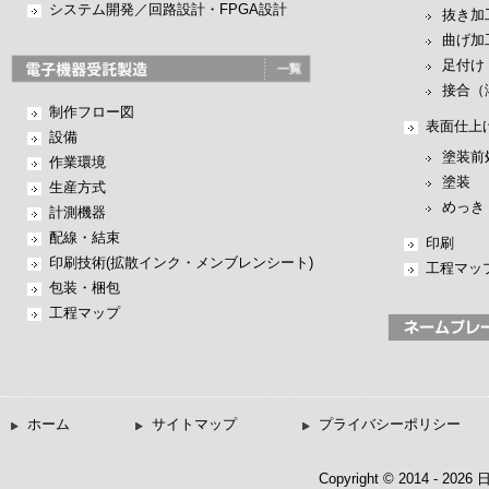
システム開発／回路設計・FPGA設計
抜き加
曲げ加
足付け
接合（
制作フロー図
表面仕上
設備
塗装前
作業環境
塗装
生産方式
めっき
計測機器
配線・結束
印刷
印刷技術(拡散インク・メンブレンシート)
工程マッ
包装・梱包
工程マップ
ホーム
サイトマップ
プライバシーポリシー
Copyright © 2014 - 20