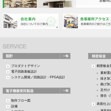
プロダクトデザイン
精密板金
電子回路基板設計
素材選
システム開発／回路設計・FPGA設計
抜き加
曲げ加
足付け
接合（
制作フロー図
表面仕上
設備
塗装前