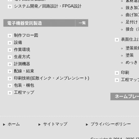
素材選
システム開発／回路設計・FPGA設計
抜き加
曲げ加
足付け
接合（
制作フロー図
表面仕上
設備
塗装前
作業環境
塗装
生産方式
めっき
計測機器
配線・結束
印刷
印刷技術(拡散インク・メンブレンシート)
工程マッ
包装・梱包
工程マップ
ホーム
サイトマップ
プライバシーポリシー