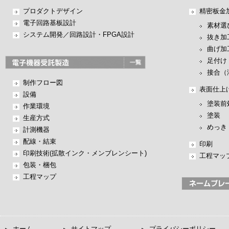
プロダクトデザイン
精密板金
電子回路基板設計
素材選
システム開発／回路設計・FPGA設計
抜き加
曲げ加
足付け
接合（
制作フロー図
表面仕上
設備
塗装前
作業環境
塗装
生産方式
めっき
計測機器
配線・結束
印刷
印刷技術(拡散インク・メンブレンシート)
工程マッ
包装・梱包
工程マップ
ホーム
サイトマップ
プライバシーポリシー