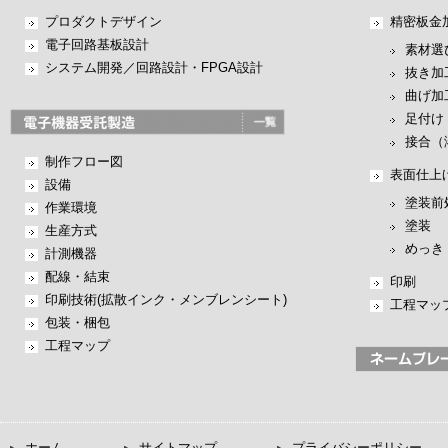
プロダクトデザイン
精密板金
電子回路基板設計
素材選
システム開発／回路設計・FPGA設計
抜き加
曲げ加
足付け
接合（
制作フロー図
表面仕上
設備
塗装前
作業環境
塗装
生産方式
めっき
計測機器
配線・結束
印刷
印刷技術(拡散インク・メンブレンシート)
工程マッ
包装・梱包
工程マップ
ホーム
サイトマップ
プライバシーポリシー