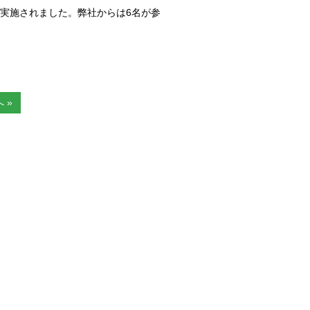
が実施されました。弊社からは6名が参
 »