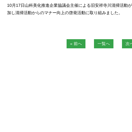
10月17日山科美化推進企業協議会主催による旧安祥寺川清掃活動
加し清掃活動からのマナー向上の啓発活動に取り組みました。
« 前へ
一覧へ
次へ